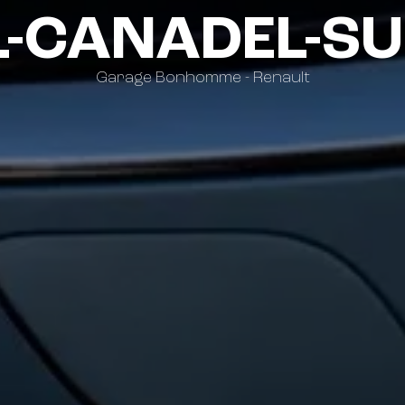
L-CANADEL-SU
Garage Bonhomme - Renault