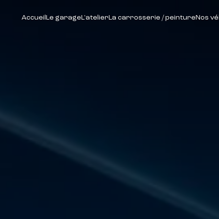
Accueil
Le garage
L'atelier
La carrosserie / peinture
Nos vé