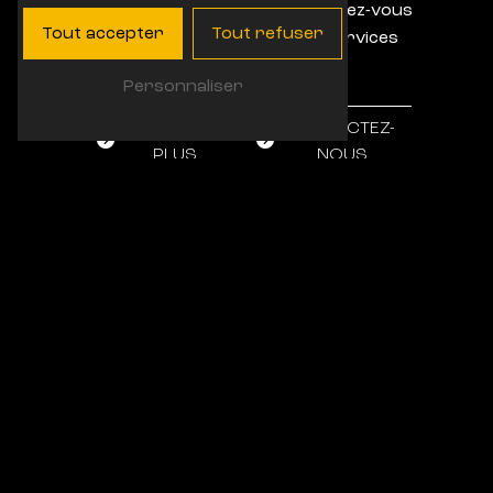
aujourd'hui pour prendre rendez-vous
Tout accepter
Tout refuser
et bénéficier des meilleurs services
pour votre véhicule.
Personnaliser
EN SAVOIR
CONTACTEZ-
PLUS
NOUS