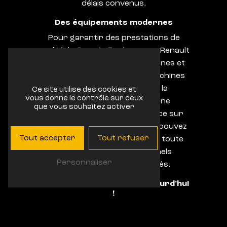
délais convenus.
Des équipements modernes
Pour garantir des prestations de
qualité, le Garage Bonhomme - Renault
dispose d'équipements modernes et
performants. Les outils et machines
utilisés sont à la pointe de la
Ce site utilise des cookies et
vous donne le contrôle sur ceux
technologie, permettant une
que vous souhaitez activer
intervention précise et efficace sur
tous types de véhicules. Vous pouvez
Tout accepter
Tout refuser
ainsi confier votre voiture en toute
sérénité à des professionnels
Personnaliser
expérimentés et passionnés.
Prenez rendez-vous dès aujourd'hui
!
N'attendez plus pour prendre soin de
votre véhicule et confiez sa