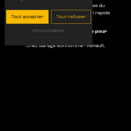
sauront diagnostiquer la cause du
souci et y apporter une solution rapide
Tout accepter
Tout refuser
et efficace.
Personnaliser
Des prestations sur mesure pour
votre confort
Chez Garage Bonhomme - Renault,
nous mettons un point d'honneur à
offrir à nos clients des prestations sur
mesure, adaptées à leurs besoins
spécifiques. Que ce soit pour un simple
contrôle de la climatisation, une
recharge de gaz ou une réparation
plus complexe, nous nous engageons à
vous fournir un service de qualité et
transparent, dans le respect des
normes et des préconisations du
constructeur automobile.