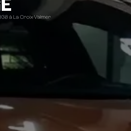
E
38 à La Croix-Valmer