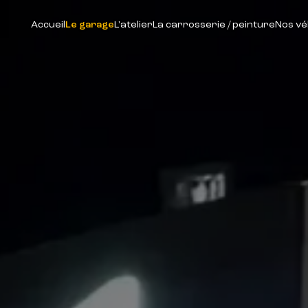
Accueil
Le garage
L'atelier
La carrosserie / peinture
Nos vé