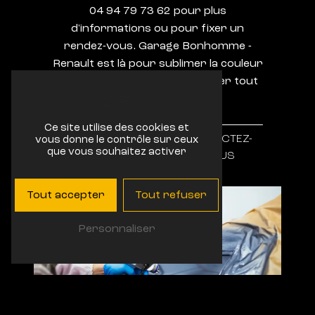
04 94 79 73 62 pour plus
d'informations ou pour fixer un
rendez-vous. Garage Bonhomme -
Renault est là pour sublimer la couleur
de votre voiture et lui redonner tout
son éclat.
Ce site utilise des cookies et
EN SAVOIR
CONTACTEZ-
vous donne le contrôle sur ceux
que vous souhaitez activer
PLUS
NOUS
Tout accepter
Tout refuser
Personnaliser