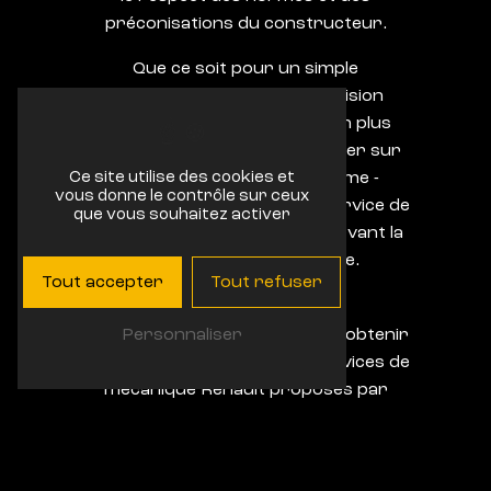
préconisations du constructeur.
Que ce soit pour un simple
changement d'huile, une révision
complète ou une intervention plus
complexe, vous pouvez compter sur
l'équipe de Garage Bonhomme -
Ce site utilise des cookies et
vous donne le contrôle sur ceux
Renault pour vous offrir un service de
que vous souhaitez activer
grande qualité, tout en préservant la
garantie de votre véhicule.
Tout accepter
Tout refuser
Contactez-nous
Pour prendre rendez-vous ou obtenir
Personnaliser
plus d'informations sur les services de
mécanique Renault proposés par
Garage Bonhomme - Renault à Rayol-
Canadel-sur-Mer, n'hésitez pas à nous
contacter au 04 94 79 73 62. Nos