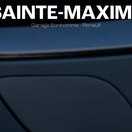
SAINTE-MAXIM
Garage Bonhomme - Renault