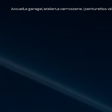
Accueil
Le garage
L'atelier
La carrosserie / peinture
Nos vé