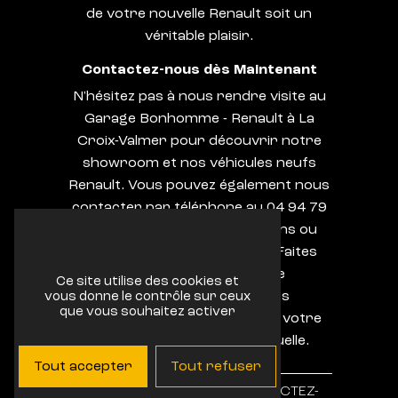
de votre nouvelle Renault soit un
véritable plaisir.
Contactez-nous dès Maintenant
N'hésitez pas à nous rendre visite au
Garage Bonhomme - Renault à La
Croix-Valmer pour découvrir notre
showroom et nos véhicules neufs
Renault. Vous pouvez également nous
contacter par téléphone au 04 94 79
73 62 pour plus d'informations ou
pour prendre rendez-vous. Faites
confiance à notre équipe
Ce site utilise des cookies et
professionnelle pour vous
vous donne le contrôle sur ceux
que vous souhaitez activer
accompagner dans l'achat de votre
prochaine Renault à Ramatuelle.
Tout accepter
Tout refuser
EN SAVOIR
CONTACTEZ-