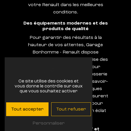
votre Renault dans les meilleures
conditions.
Des équipements modernes et des
produits de qualité
Pour garantir des résultats à la
hauteur de vos attentes, Garage
Bonhomme - Renault dispose
d'équipements de pointe et utilise des
produits de haute qualité pour
effectuer les travaux de carrosserie
sur votre Renault. Grâce à un savoir-
Ce site utilise des cookies et
vous donne le contrôle sur ceux
faire reconnu et des techniques
que vous souhaitez activer
innovantes, nos techniciens assurent
un travail soigné et durable pour
Tout accepter
Tout refuser
redonner à votre véhicule son éclat
d'origine.
Personnaliser
Un service client attentif et