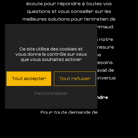
écoute pour répondre à toutes vos
questions et vous conseiller sur les
meilleures solutions pour l'entretien de
votre carrosserie Renault à Grimaud.
Grâce à notre savoir-faire et à notre
expérience, nous sommes en mesure
Ce site utilise des cookies et
vous donne le contrôle sur ceux
de vous fournir un service
que vous souhaitez activer
personnalisé et adapté à vos besoins.
Nous vous garantissons un travail de
qualité, réalisé dans les délais convenus
Tout accepter
Tout refuser
et à un tarif compétitif.
Personnaliser
Contactez-nous pour prendre
rendez-vous
Pour toute demande de
renseignements ou pour prendre
rendez-vous, n'hésitez pas à contacter
Garage Bonhomme - Renault au
04 94