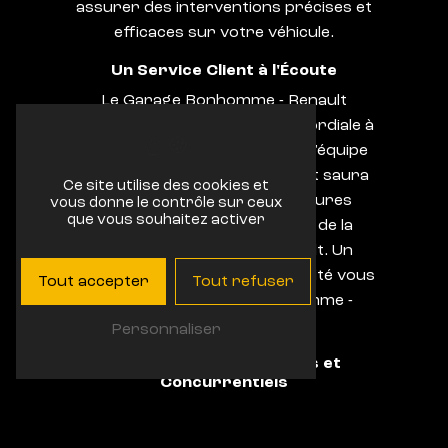
assurer des interventions précises et
efficaces sur votre véhicule.
Un Service Client à l'Écoute
Le Garage Bonhomme - Renault
accorde une importance primordiale à
la satisfaction de sa clientèle. L'équipe
est à l'écoute de vos besoins et saura
Ce site utilise des cookies et
vous conseiller sur les meilleures
vous donne le contrôle sur ceux
que vous souhaitez activer
solutions pour la réparation de la
carrosserie de votre Renault. Un
service personnalisé et de qualité vous
Tout accepter
Tout refuser
attend chez Garage Bonhomme -
Renault.
Personnaliser
Des Tarifs Transparents et
Concurrentiels
En plus de proposer des prestations
de qualité, Garage Bonhomme -