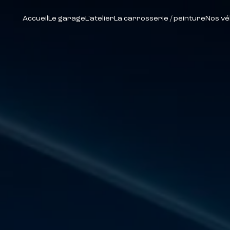
Accueil
Le garage
L'atelier
La carrosserie / peinture
Nos vé