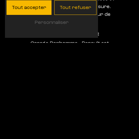
un accompagnement sur mesure.
Tout accepter
Tout refuser
Votre satisfaction est au cœur de
leurs préoccupations.
Personnaliser
Localisation et contact
Garage Bonhomme - Renault est
idéalement situé dans la Zone
Artisanale du, 3, 83420 La Croix-
Valmer, à quelques kilomètres
seulement de Ramatuelle. Vous pouvez
les contacter au 04 94 79 73 62 pour
prendre rendez-vous ou obtenir plus
d'informations sur leurs services.
En conclusion, si vous cherchez un
garage de confiance à Ramatuelle,
Garage Bonhomme - Renault est
l'adresse incontournable. Avec son