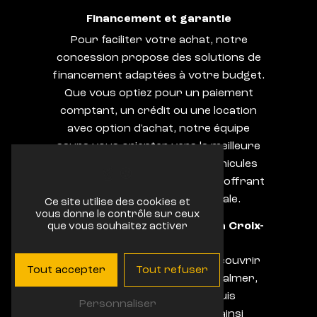
Financement et garantie
Pour faciliter votre achat, notre
concession propose des solutions de
financement adaptées à votre budget.
Que vous optiez pour un paiement
comptant, un crédit ou une location
avec option d'achat, notre équipe
saura vous orienter vers la meilleure
solution. De plus, tous nos véhicules
d'occasion sont garantis, vous offrant
une tranquillité d'esprit totale.
Ce site utilise des cookies et
vous donne le contrôle sur ceux
Visitez notre concession à La Croix-
que vous souhaitez activer
Valmer
Nous vous invitons à venir découvrir
Tout accepter
Tout refuser
notre showroom à La Croix-Valmer,
accessible facilement depuis
Personnaliser
Ramatuelle. Vous pourrez ainsi