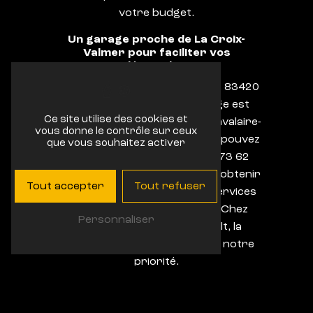
votre budget.
Un garage proche de La Croix-
Valmer pour faciliter vos
démarches
Situé à la Zone Artisanale du, 3, 83420
La Croix-Valmer, notre garage est
Ce site utilise des cookies et
facilement accessible depuis Cavalaire-
vous donne le contrôle sur ceux
sur-Mer et ses environs. Vous pouvez
que vous souhaitez activer
nous contacter au 04 94 79 73 62
pour prendre rendez-vous ou obtenir
Tout accepter
Tout refuser
plus d'informations sur nos services
et nos véhicules disponibles. Chez
Personnaliser
Garage Bonhomme - Renault, la
satisfaction de nos clients est notre
priorité.
Confiez l'entretien et la réparation de
votre voiture Renault à des