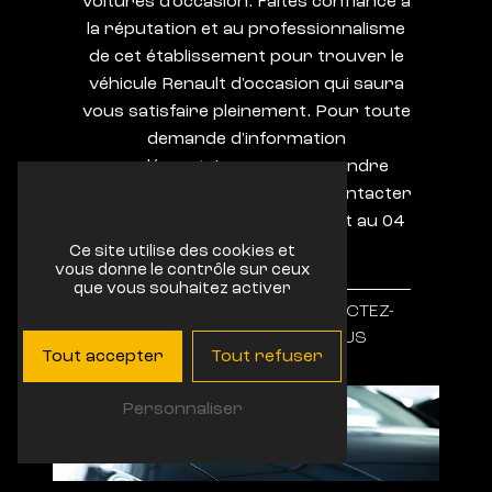
voitures d'occasion. Faites confiance à
la réputation et au professionnalisme
de cet établissement pour trouver le
véhicule Renault d'occasion qui saura
vous satisfaire pleinement. Pour toute
demande d'information
supplémentaire ou pour prendre
rendez-vous, n'hésitez pas à contacter
le Garage Bonhomme - Renault au 04
94 79 73 62.
Ce site utilise des cookies et
vous donne le contrôle sur ceux
que vous souhaitez activer
EN SAVOIR
CONTACTEZ-
PLUS
NOUS
Tout accepter
Tout refuser
Personnaliser