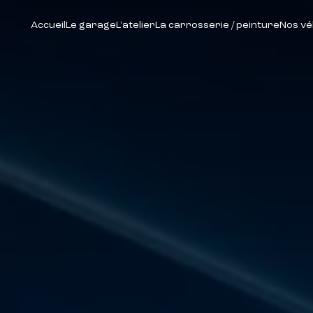
Accueil
Le garage
L'atelier
La carrosserie / peinture
Nos vé