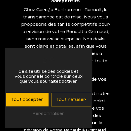
compétitifs
Chez Garage Bonhomme - Renault, la
transparence est de mise. Nous vous
proposons des tarifs compétitifs pour
la révision de votre Renault à Grimaud,
sans mauvaise surprise. Nos devis
sont clairs et détaillés, afin que vous
puissiez anticiper les coûts liés à
l'entretien de votre véhicule en toute
sérénité.
Ce site utilise des cookies et
vous donne le contrôle sur ceux
Un service client à l'écoute de vos
que vous souhaitez activer
besoins
Parce que votre satisfaction est notre
Tout accepter
Tout refuser
priorité, notre équipe met un point
d'honneur à être à l'écoute de vos
Personnaliser
besoins et à vous apporter des
solutions personnalisées pour la
révision de votre Renault à Grimaud.